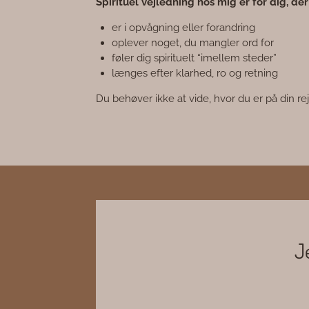
Spirituel vejledning hos mig er for dig, der
er i opvågning eller forandring
oplever noget, du mangler ord for
føler dig spirituelt “imellem steder”
længes efter klarhed, ro og retning
Du behøver ikke at vide, hvor du er på din re
J