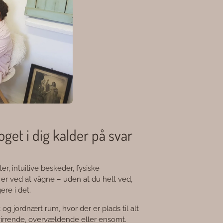
oget i dig kalder på svar
r, intuitive beskeder, fysiske
g er ved at vågne – uden at du helt ved,
ere i det.
t og jordnært rum, hvor der er plads til alt
rvirrende, overvældende eller ensomt.