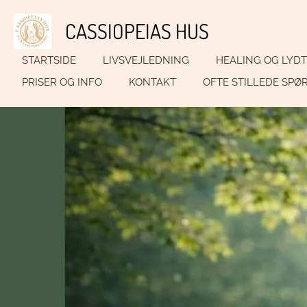
Spring
CASSIOPEIAS HUS
til
hovedindhold
STARTSIDE
LIVSVEJLEDNING
HEALING OG LYDT
PRISER OG INFO
KONTAKT
OFTE STILLEDE SP