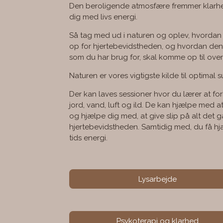
Den beroligende atmosfære fremmer klarhed
dig med livs energi.
Så tag med ud i naturen og oplev, hvordan
op for hjertebevidstheden, og hvordan den 
som du har brug for, skal komme op til overf
Naturen er vores vigtigste kilde til optimal
Der kan laves sessioner hvor du lærer at f
jord, vand, luft og ild. De kan hjælpe med a
og hjælpe dig med, at give slip på alt det 
hjertebevidstheden. Samtidig med, du få hjæl
tids energi.
Lysarbejde
Psykoterapi og klarhed