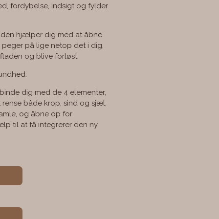
, fordybelse, indsigt og fylder
 den hjælper dig med at åbne
peger på lige netop det i dig,
laden og blive forløst.
 sundhed.
orbinde dig med de 4 elementer,
t rense både krop, sind og sjæl,
gamle, og åbne op for
p til at få integrerer den ny