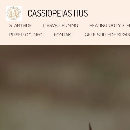
Spring
CASSIOPEIAS HUS
til
hovedindhold
STARTSIDE
LIVSVEJLEDNING
HEALING OG LYDTE
PRISER OG INFO
KONTAKT
OFTE STILLEDE SPØ