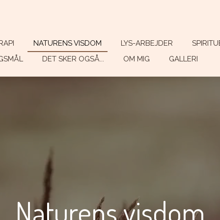
RAPI
NATURENS VISDOM
LYS-ARBEJDER
SPIRIT
RGSMÅL
DET SKER OGSÅ...
OM MIG
GALLERI
Naturens visdom